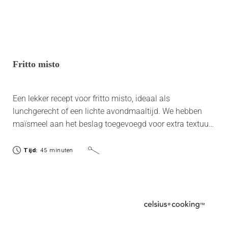
Fritto misto
Een lekker recept voor fritto misto, ideaal als
lunchgerecht of een lichte avondmaaltijd. We hebben
maïsmeel aan het beslag toegevoegd voor extra textuur
en we maken een lichte mosterdmayonaise om de
gefrituurde zeevruchten in te dopen!
Tijd:
45 minuten