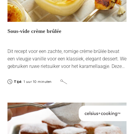
Sous-vide crème brûlée
Dit recept voor een zachte, romige crème brûlée bevat
een vleugje vanille voor een klassiek, elegant dessert. We
gebruiken ruwe rietsuiker voor het karamellaagje. Deze
suiker levert een rijkere smaak op en karamelliseert
sneller.
Tijd:
1 uur 10 minuten