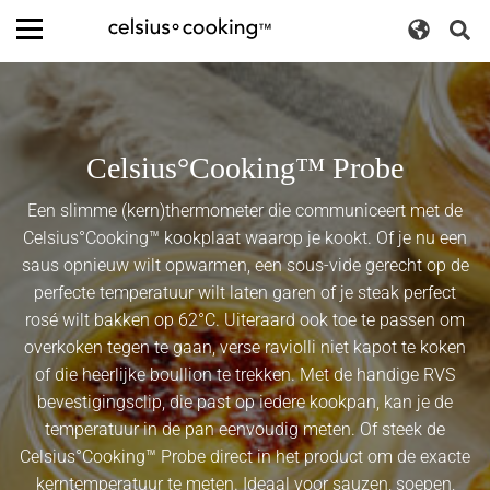
S
L
k
s
m
i
a
D
e
p
e
n
a
t
u
g
n
r
o
u
c
c
u
t
o
a
h
Celsius°Cooking™ Probe
n
t
g
c
t
e
Een slimme (kern)thermometer die communiceert met de
o
e
h
s
n
Celsius°Cooking™ kookplaat waarop je kookt. Of je nu een
g
t
w
saus opnieuw wilt opwarmen, een sous-vide gerecht op de
A
g
T
i
perfecte temperatuur wilt laten garen of je steak perfect
A
t
l
rosé wilt bakken op 62°C. Uiteraard ook toe te passen om
G
c
overkoken tegen te gaan, verse raviolli niet kapot te koken
C
e
e
h
of die heerlijke boullion te trekken. Met de handige RVS
l
r
e
bevestigingsclip, die past op iedere kookpan, kan je de
s
r
i
temperatuur in de pan eenvoudig meten. Of steek de
u
Celsius°Cooking™ Probe direct in het product om de exacte
s
kerntemperatuur te meten. Ideaal voor sauzen, soepen,
°