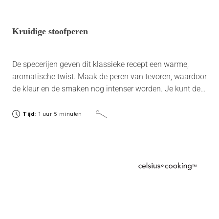
Kruidige stoofperen
De specerijen geven dit klassieke recept een warme,
aromatische twist. Maak de peren van tevoren, waardoor
de kleur en de smaken nog intenser worden. Je kunt de
rode wijn vervangen door witte wijn of rosé.
Tijd:
1 uur 5 minuten