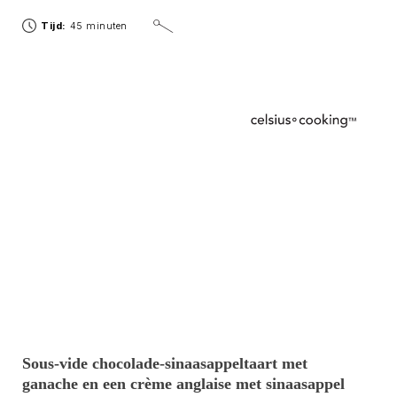
fonduen, maar wij hebben ervoor gekozen om bouillon te
gebruiken als lekker licht alternatief.
Tijd:
45 minuten
Sous-vide chocolade-sinaasappeltaart met
ganache en een crème anglaise met sinaasappel