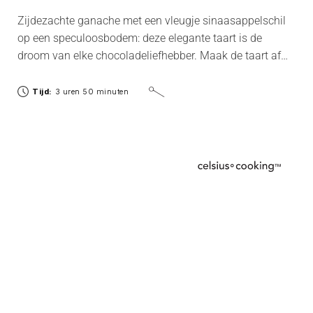
Zijdezachte ganache met een vleugje sinaasappelschil
op een speculoosbodem: deze elegante taart is de
droom van elke chocoladeliefhebber. Maak de taart af
met partjes sinaasappel en een zijdezachte crème
anglaise met sinaasappel.
Tijd:
3 uren 50 minuten