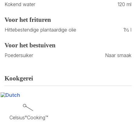
Kokend water
120 ml
Voor het frituren
Hittebestendige plantaardige olie
1½ l
Voor het bestuiven
Poedersuiker
Naar smaak
Kookgerei
Celsius°Cooking™
Probe