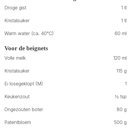
Droge gist
1 tl
Kristalsuiker
1 tl
Warm water (ca. 40°C)
60 ml
Voor de beignets
Volle melk
120 ml
Kristalsuiker
115 g
Ei losegeklopt (M)
1
Keukenzout
½ tsp
Ongezouten boter
80 g
Patentbloem
500 g