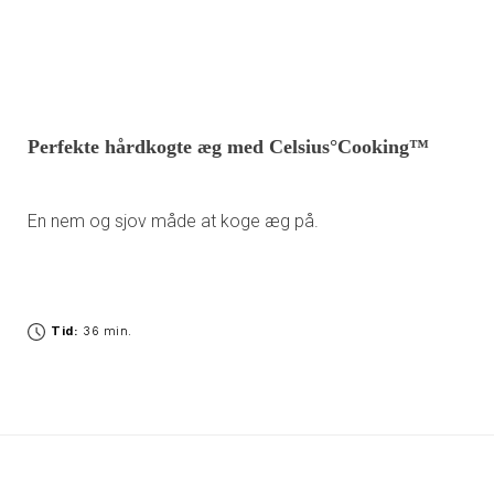
Perfekte hårdkogte æg med Celsius°Cooking™
En nem og sjov måde at koge æg på.
Tid:
36 min.