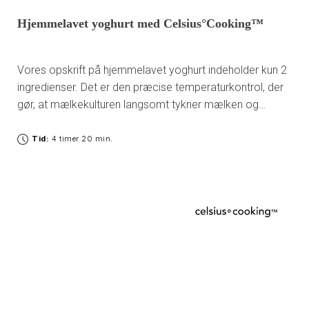
Hjemmelavet yoghurt med Celsius°Cooking™
Vores opskrift på hjemmelavet yoghurt indeholder kun 2
ingredienser. Det er den præcise temperaturkontrol, der
gør, at mælkekulturen langsomt tykner mælken og
udvikler en lækker smag. Når du har smagt det én gang,
er du solgt!
Tid:
4 timer 20 min.