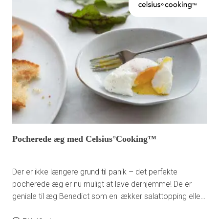
e
c
o
n
t
r
o
l
l
e
d
c
o
o
k
Pocherede æg med Celsius°Cooking™
i
n
g
Der er ikke længere grund til panik – det perfekte
pocherede æg er nu muligt at lave derhjemme! De er
geniale til æg Benedict som en lækker salattopping eller
som servering alene til morgenmad.