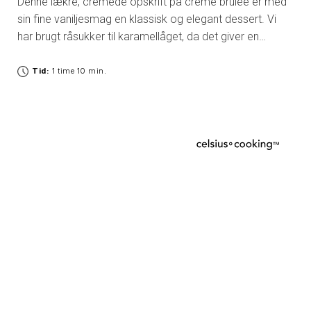
Denne lækre, cremede opskrift på crème brûlée er med
sin fine vaniljesmag en klassisk og elegant dessert. Vi
har brugt råsukker til karamellåget, da det giver en
fyldigere smag og en hurtigere karamellisering.
Tid:
1 time 10 min.