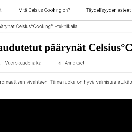
ti
Mitä Celsius Cooking on?
Täydellisyyden asteet
ärynät Celsius°Cooking™ -tekniikalla
audutetut päärynät Celsius°
Vuorokaudenaika
Annokset
-
-
t
4
a aromaattisen vivahteen. Tämä ruoka on hyvä valmistaa etukät
 loaded, either because the server or network failed or because the f