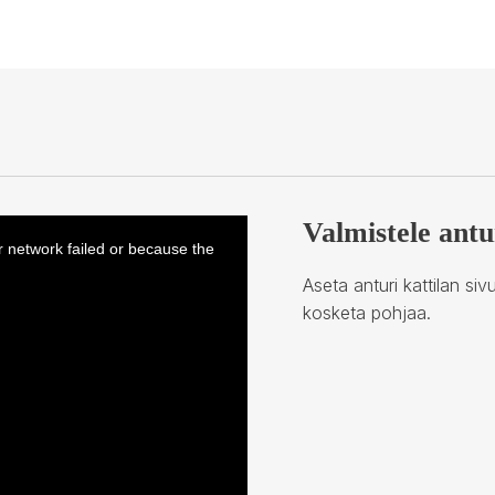
Valmistele antu
r network failed or because the
Aseta anturi kattilan si
kosketa pohjaa.