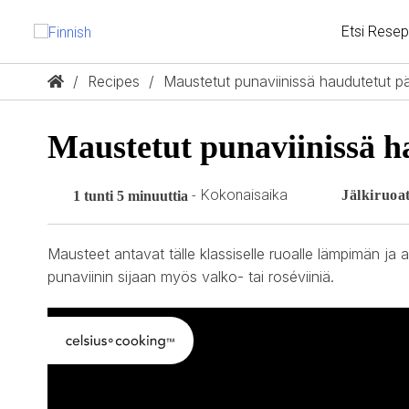
S
k
Etsi Resep
i
F
p
t
Recipes
Maustetut punaviinissä haudutetut pä
i
o
c
n
o
Maustetut punaviinissä h
n
n
t
e
i
Kokonaisaika
-
Jälkiruoa
1 tunti 5 minuuttia
n
t
s
Mausteet antavat tälle klassiselle ruoalle lämpimän j
h
punaviinin sijaan myös valko- tai roséviiniä.
T
e
m
T
The media could not be
p
e
h
r
i
a
s
t