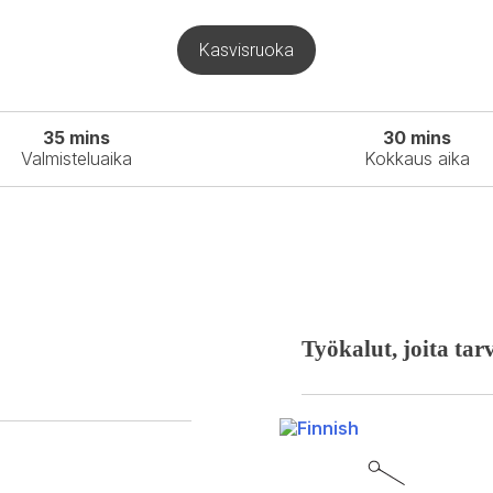
d
d
Kasvisruoka
e
e
o
o
35 mins
30 mins
Valmisteluaika
Kokkaus aika
Työkalut, joita tarv