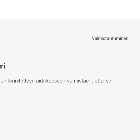
Valmistautuminen
ri
vuun kiinnitettyyn pidikkeeseen varmistaen, ettei se