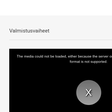
Valmistusvaiheet
T
The media could not be loaded, either because the server o
format is not supported.
h
i
s
i
s
a
P
m
o
l