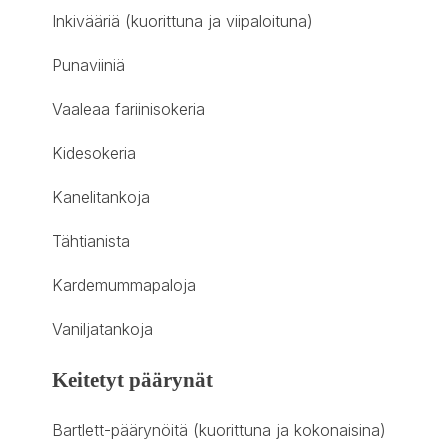
Inkivääriä (kuorittuna ja viipaloituna)
Punaviiniä
Vaaleaa fariinisokeria
Kidesokeria
Kanelitankoja
Tähtianista
Kardemummapaloja
Vaniljatankoja
Keitetyt päärynät
Bartlett-päärynöitä (kuorittuna ja kokonaisina)