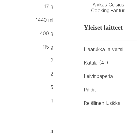
Älykäs Celsius
17 g
Cooking -anturi
1440 ml
Yleiset laitteet
400 g
115 g
Haarukka ja veitsi
2
Kattila (4 l)
2
Leivinpaperia
5
Pihdit
1
Reiällinen lusikka
4